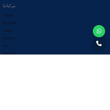
مركباتنا
Torres
Korando
Tivoli
Rexton
XLV
Actyon
اتصل بنا
طريق مكة المكرمة الفرعي، الربوة، الرياض 12813، المملكة العربية
السعودية
+966920000245
+9668001240280
info@KGM.Sa