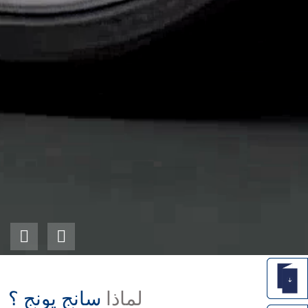
لماذا
سانج يونج ؟