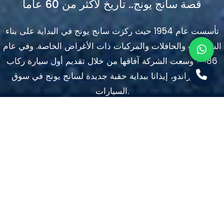
قصة سانج يونج.. تاريخ لأكثر من 60 عاماً
تأسست عام 1954 حيث ركزت سانج يونج في البداية على بناء
الشاحنات والحافلات والمركبات ذات الأغراض الخاصة. وفي عام
1986، وسعت الشركة آفاقها من خلال تقديم أول سيارة ركاب
لها، كوراندو، إيذانا ببداية حقبة جديدة لسانج يونج في سوق
السيارات.
طوال التسعينيات وأوائل العقد الأول من القرن الحادي
والعشرين، شهدت سانج يونج نموًا وابتكارًا كبيرًا. اكتسبت الشركة
تقديرًا لسيارات الدفع الرباعي القوية ومركبات الخدمات، التي
تلبي احتياجات الأسواق المحلية والدولية. بفضل الالتزام بالجودة
والموثوقية، اكتسبت سانج يونج بسرعة سمعة طيبة في تقديم
سيارات فاقت التوقعات.
باعتبارها شركة كورية فخورة، تستمد سانج يونج الإلهام من تراثها