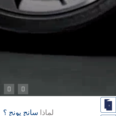
لماذا
سانج يونج ؟