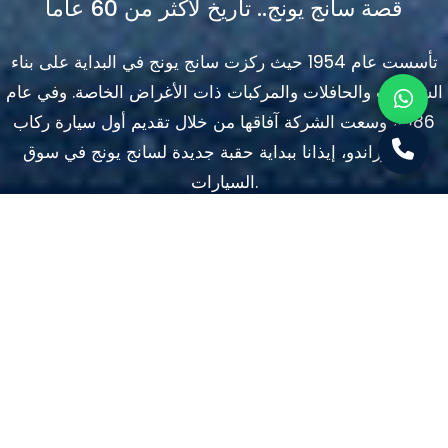
قصة سانج يونج.. تاريخ لأكثر من 60 عاماً
تأسست عام 1954 حيث ركزت سانج يونج في البداية على بناء
الشاحنات والحافلات والمركبات ذات الأغراض الخاصة. وفي عام
1986، وسعت الشركة آفاقها من خلال تقديم أول سيارة ركاب
لها، كوراندو، إيذانا ببداية حقبة جديدة لسانج يونج في سوق
السيارات.
طوال التسعينيات وأوائل العقد الأول من القرن الحادي
والعشرين، شهدت سانج يونج نموًا وابتكارًا كبيرًا. اكتسبت الشركة
تقديرًا لسيارات الدفع الرباعي القوية ومركبات الخدمات، التي
تلبي احتياجات الأسواق المحلية والدولية. بفضل الالتزام بالجودة
والموثوقية، اكتسبت سانج يونج بسرعة سمعة طيبة في تقديم
سيارات فاقت التوقعات.
باعتبارها شركة كورية فخورة، تستمد سانج يونج الإلهام من تراثها